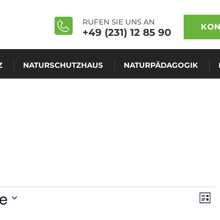
RUFEN SIE UNS AN
KON
+49 (231) 12 85 90
Z
NATURSCHUTZHAUS
NATURPÄDAGOGIK
Ans
Ve
e
Liste
An
Nav
Na