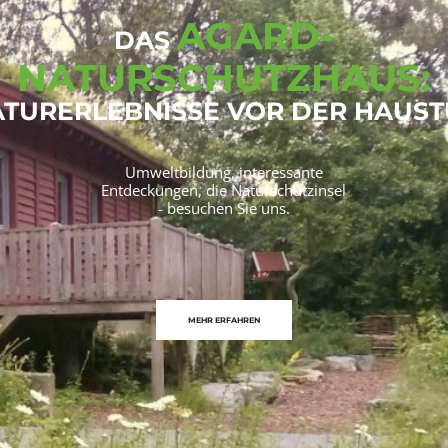
AGARD-
DAS
NATURSCHUTZHAUS:
TURERLEBNISSE VOR DER HAUS
Umweltbildung, interessante
Entdeckungen, die Naturschutzinsel
- besuchen Sie uns.
MEHR ERFAHREN