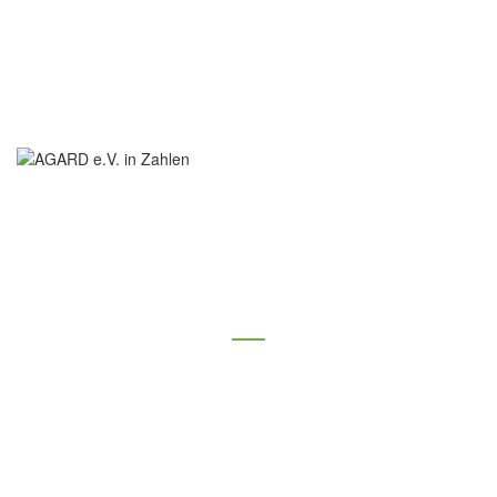
AGARD E.V. IN ZAHLEN
Jährlich über 1500 gerettete Kröten, Frösche
und Molche...
Unserer Mitglieder sind im gesamten Stadtgebiet aktiv.
Wenn Sie Lust auf aktiven Naturschutz im Frühling haben,
melden Sie sich...