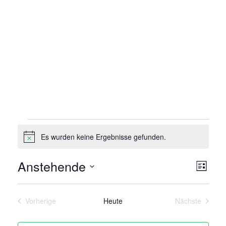
Veranstaltungen
Es wurden keine Ergebnisse gefunden.
Hinweis
Ansi
Vera
Anstehende
Liste
Ansi
Navi
Datum
Navi
wählen.
Vorherige
Heute
Nächste
Veranstaltungen
Veranstaltu