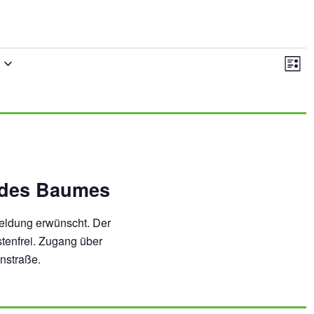
Ans
Ve
Liste
An
Nav
Na
 des Baumes
meldung erwünscht. Der
stenfrei. Zugang über
nstraße.