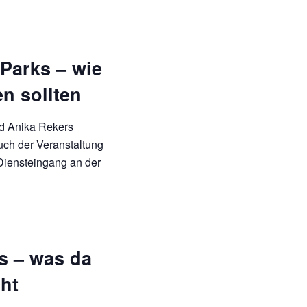
 Parks – wie
n sollten
nd Anika Rekers
ch der Veranstaltung
 Diensteingang an der
s – was da
cht